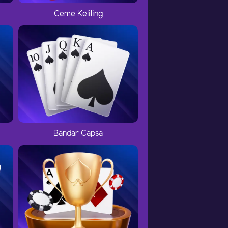
Ceme Keliling
Bandar Capsa