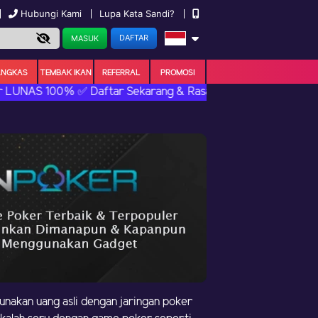
Hubungi Kami
Lupa Kata Sandi?
DAFTAR
ANGKAS
TEMBAK IKAN
REFERRAL
PROMOSI
 Daftar Sekarang & Rasakan Sensasinya!
kan uang asli dengan jaringan poker