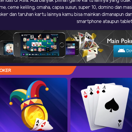
terluas di Asia. Ada banyak pilihan game kartu lainnya yang tid
me, ceme keliling, omaha, capsa susun, super 10, domino dan ma
oker dan taruhan kartu lainnya kamu bisa mainkan dimanapun dan
smartphone ataupun tablet
Dow
OKER