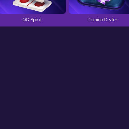
QQ Spirit
Domino Dealer