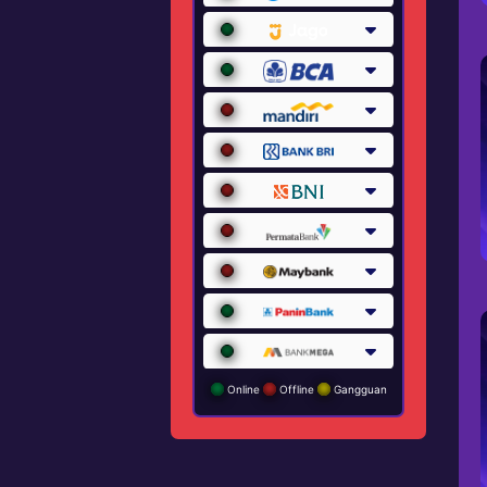
Online
Offline
Gangguan