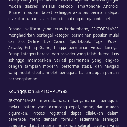
setiap kategori permainan. Seluruh layanan dirancang agar
mudah diakses melalui desktop, smartphone Android,
iPhone, maupun tablet sehingga aktivitas bermain dapat
dilakukan kapan saja selama terhubung dengan internet.
Sebagai platform yang terus berkembang, SEKTORPLAY88
menghadirkan berbagai kategori permainan populer mulai
dari Slot Online, Live Casino, Sportsbook, Togel, Poker,
Arcade, Fishing Game, hingga permainan virtual lainnya.
Setiap kategori berasal dari provider yang telah dikenal luas
sehingga memberikan variasi permainan yang lengkap
dengan tampilan modern, performa stabil, dan navigasi
yang mudah dipahami oleh pengguna baru maupun pemain
berpengalaman.
Keunggulan SEKTORPLAY88
SEKTORPLAY88 mengutamakan kenyamanan pengguna
melalui sistem yang dirancang cepat, aman, dan mudah
digunakan. Proses registrasi dapat dilakukan dalam
beberapa menit dengan formulir sederhana sehingga
pengguna dapat segera menikmati seluruh layanan yang