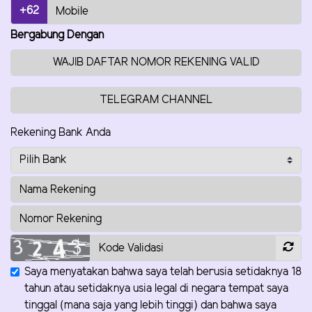
+62
Bergabung Dengan
WAJIB DAFTAR NOMOR REKENING VALID
TELEGRAM CHANNEL
Rekening Bank Anda
Saya menyatakan bahwa saya telah berusia setidaknya 18
tahun atau setidaknya usia legal di negara tempat saya
tinggal (mana saja yang lebih tinggi) dan bahwa saya