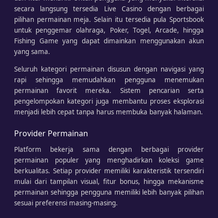
secara langsung tersedia Live Casino dengan berbagai
pilihan permainan meja. Selain itu tersedia pula Sportsbook
untuk penggemar olahraga, Poker, Togel, Arcade, hingga
Fishing Game yang dapat dimainkan menggunakan akun
yang sama.
Seluruh kategori permainan disusun dengan navigasi yang
rapi sehingga memudahkan pengguna menemukan
permainan favorit mereka. Sistem pencarian serta
pengelompokan kategori juga membantu proses eksplorasi
menjadi lebih cepat tanpa harus membuka banyak halaman.
Provider Permainan
Platform bekerja sama dengan berbagai provider
permainan populer yang menghadirkan koleksi game
berkualitas. Setiap provider memiliki karakteristik tersendiri
mulai dari tampilan visual, fitur bonus, hingga mekanisme
permainan sehingga pengguna memiliki lebih banyak pilihan
sesuai preferensi masing-masing.