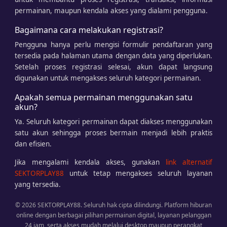
permainan, maupun kendala akses yang dialami pengguna.
Bagaimana cara melakukan registrasi?
Pengguna hanya perlu mengisi formulir pendaftaran yang
tersedia pada halaman utama dengan data yang diperlukan.
Setelah proses registrasi selesai, akun dapat langsung
digunakan untuk mengakses seluruh kategori permainan.
Apakah semua permainan menggunakan satu
akun?
Ya. Seluruh kategori permainan dapat diakses menggunakan
satu akun sehingga proses bermain menjadi lebih praktis
dan efisien.
Jika mengalami kendala akses, gunakan
link alternatif
SEKTORPLAY88
untuk tetap mengakses seluruh layanan
yang tersedia.
© 2026 SEKTORPLAY88. Seluruh hak cipta dilindungi. Platform hiburan
online dengan berbagai pilihan permainan digital, layanan pelanggan
24 jam, serta akses mudah melalui desktop maupun perangkat