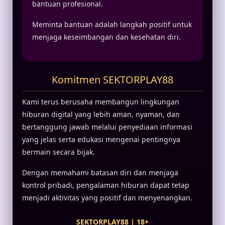
bantuan profesional.
Meminta bantuan adalah langkah positif untuk
menjaga keseimbangan dan kesehatan diri.
Komitmen SEKTORPLAY88
Kami terus berusaha membangun lingkungan
hiburan digital yang lebih aman, nyaman, dan
bertanggung jawab melalui penyediaan informasi
yang jelas serta edukasi mengenai pentingnya
bermain secara bijak.
Dengan memahami batasan diri dan menjaga
kontrol pribadi, pengalaman hiburan dapat tetap
menjadi aktivitas yang positif dan menyenangkan.
SEKTORPLAY88 | 18+