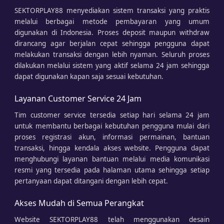
SEKTORPLAY88 menyediakan sistem transaksi yang praktis
melalui berbagai metode pembayaran yang umum
digunakan di Indonesia. Proses deposit maupun withdraw
dirancang agar berjalan cepat sehingga pengguna dapat
melakukan transaksi dengan lebih nyaman. Seluruh proses
dilakukan melalui sistem yang aktif selama 24 jam sehingga
dapat digunakan kapan saja sesuai kebutuhan.
Layanan Customer Service 24 Jam
Tim customer service tersedia setiap hari selama 24 jam
untuk membantu berbagai kebutuhan pengguna mulai dari
proses registrasi akun, informasi permainan, bantuan
transaksi, hingga kendala akses website. Pengguna dapat
menghubungi layanan bantuan melalui media komunikasi
resmi yang tersedia pada halaman utama sehingga setiap
pertanyaan dapat ditangani dengan lebih cepat.
Akses Mudah di Semua Perangkat
Website SEKTORPLAY88 telah menggunakan desain