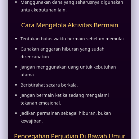
Menggunakan dana yang seharusnya digunakan
untuk kebutuhan lain.
Cara Mengelola Aktivitas Bermain
Tentukan batas waktu bermain sebelum memulai.
Gunakan anggaran hiburan yang sudah
direncanakan.
Jangan menggunakan uang untuk kebutuhan
utama.
Beristirahat secara berkala.
Jangan bermain ketika sedang mengalami
tekanan emosional.
Jadikan permainan sebagai hiburan, bukan
kewajiban.
Pencegahan Perjudian Di Bawah Umur