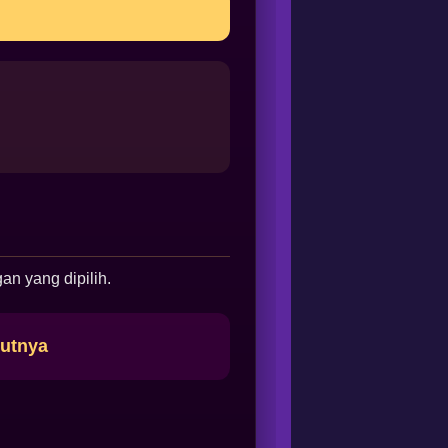
an yang dipilih.
kutnya