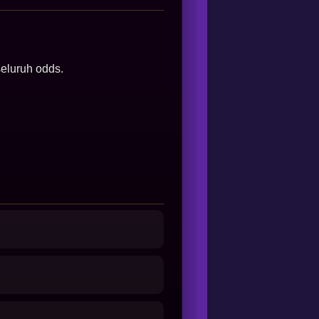
eluruh odds.