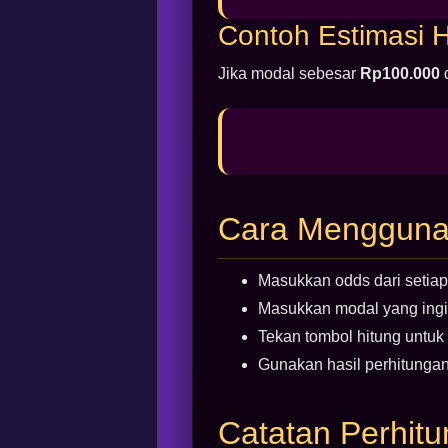
Contoh Estimasi H
Jika modal sebesar
Rp100.000
d
Cara Menggunak
Masukkan odds dari setiap
Masukkan modal yang ingin
Tekan tombol hitung untuk
Gunakan hasil perhitungan
Catatan Perhit