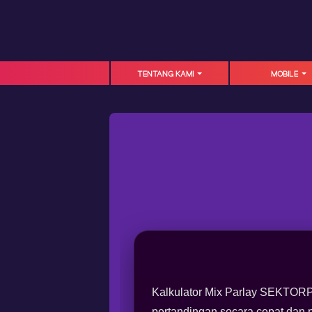
TENTANG KAMI
MOBILE
Kalkulator Mix Parlay SEKTORPL
pertandingan secara cepat dan p