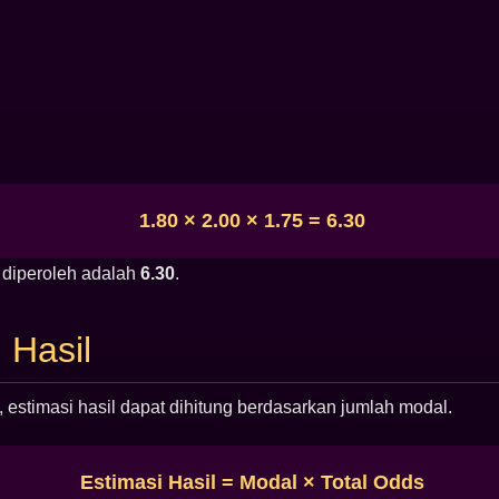
1.80 × 2.00 × 1.75 = 6.30
 diperoleh adalah
6.30
.
 Hasil
 estimasi hasil dapat dihitung berdasarkan jumlah modal.
Estimasi Hasil = Modal × Total Odds