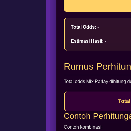
Total Odds:
-
Estimasi Hasil:
-
Rumus Perhitun
Total odds Mix Parlay dihitung d
Tota
Contoh Perhitung
Contoh kombinasi: