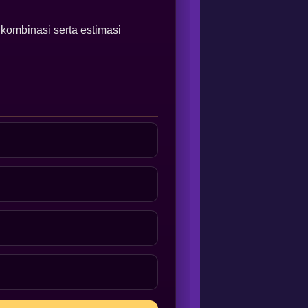
kombinasi serta estimasi