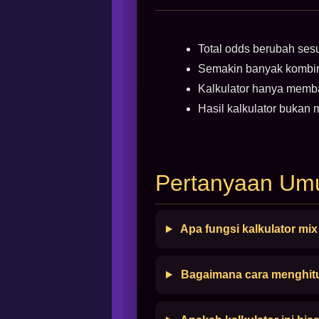
Total odds berubah ses
Semakin banyak kombina
Kalkulator hanya memb
Hasil kalkulator bukan 
Pertanyaan Umu
Apa fungsi kalkulator mix
Bagaimana cara menghitun