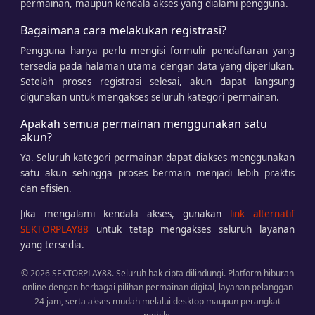
permainan, maupun kendala akses yang dialami pengguna.
Bagaimana cara melakukan registrasi?
Pengguna hanya perlu mengisi formulir pendaftaran yang
tersedia pada halaman utama dengan data yang diperlukan.
Setelah proses registrasi selesai, akun dapat langsung
digunakan untuk mengakses seluruh kategori permainan.
Apakah semua permainan menggunakan satu
akun?
Ya. Seluruh kategori permainan dapat diakses menggunakan
satu akun sehingga proses bermain menjadi lebih praktis
dan efisien.
Jika mengalami kendala akses, gunakan
link alternatif
SEKTORPLAY88
untuk tetap mengakses seluruh layanan
yang tersedia.
© 2026 SEKTORPLAY88. Seluruh hak cipta dilindungi. Platform hiburan
online dengan berbagai pilihan permainan digital, layanan pelanggan
24 jam, serta akses mudah melalui desktop maupun perangkat