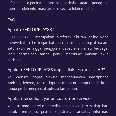
informasi diperbarui secara berkala agar pengguna
memperoleh informasi terbaru secara lebih mudah.
FAQ
Apa itu SEKTORPLAY88?
SEKTORPLAY88 merupakan platform hiburan online yang
menyediakan berbagai kategori permainan digital dalam
satu akun sehingga pengguna dapat menikmati berbagai
jenis permainan tanpa perlu membuat banyak akun
berbeda.
Apakah SEKTORPLAY88 dapat diakses melalui HP?
Ya. Website dapat diakses menggunakan smartphone
Android, iPhone, tablet, laptop, maupun komputer desktop
tanpa perlu menginstal aplikasi tambahan.
Apakah tersedia layanan customer service?
Ya. Customer service tersedia selama 24 jam setiap hari
untuk membantu proses registrasi, transaksi, informasi